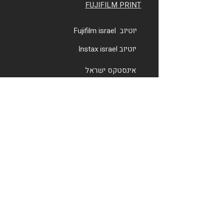
FUJIFILM PRINT
יוטיוב Fujifilm israel
יוטיוב Instax israel
אינסטקס ישראל
בלוג Instax
Sgmarket
קבוצת חברות שמעוני
רחוב תובל
38
רמת
גן
טל:
03-9250680
info@shimone.com
קבוצת שמעוני מציעה מגוון פתרונות ללקוחות פרטיים
וללקוחות עסקיים בתחום הדיגיטלי והדפוס.