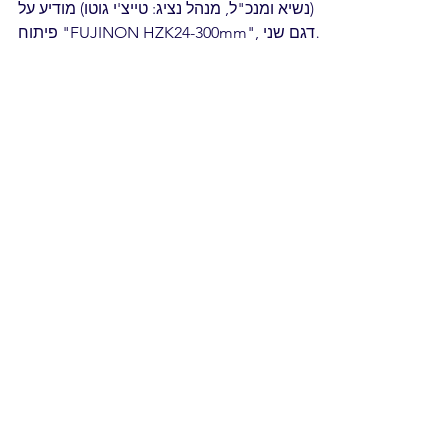
טוקיו, 7 בספטמבר 2023 – תאגיד פוג'יפילם
(נשיא ומנכ"ל, מנהל נציג: טייצ'י גוטו) מודיע על
פיתוח "FUJINON HZK24-300mm", דגם שני
בסדרת עדשות...
תקנון
חדשות
אודות
תמיכה
נקודות מסירה לתיקון
מכונות ליצירת אלבומים ספרים ופוטובוקים
נייר למדפסות MITSUBISHI
CK M68S
CK D868
מדפסות UV קטנות