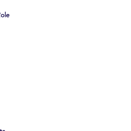
ole
ts