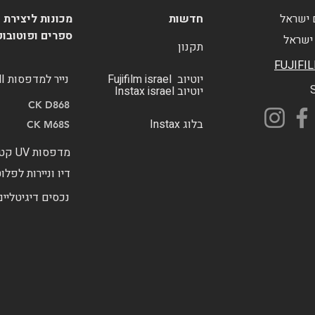
 ישראל
חדשות
מכונות ליצירת 
ספרים ופוטובוק
ישראל
תקנון
FUJIFI
יוטיוב Fujifilm israel
נייר למדפסות MITSUBISHI
יוטיוב Instax israel
CK D868
בלוג Instax
CK M68S
מדפסות UV קטנות
דיו וניירות לפלו
נכסים דיגיטליים