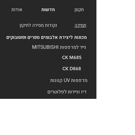
תקנון
חדשות
אודות
תמיכה
נקודות מסירה לתיקון
מכונות ליצירת אלבומים ספרים ופוטובוקים
נייר למדפסות MITSUBISHI
CK M68S
CK D868
מדפסות UV קטנות
דיו וניירות לפלוטרים
נכסים דיגיטליים
פוג'יפילם ישראל
FUJIFILM PRINT