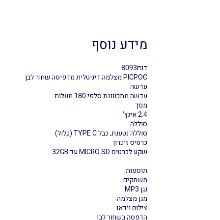
מידע נוסף
דגם8093
PICPOC מצלמה דיגיטלית מדפיסה שחור לבן
עדשה
עדשה מתכווננת סלפי 180 מעלות
מסך
2.4 אינץ’
סוללה
סוללה נטענת, כבל TYPE C (כלול)
כרטיס זיכרון
שקע לכרטיס MICRO SD עד 32GB
תוספות:
משחקים
נגן MP3
מגן מצלמה
צילום וידאו
הדפסה בשחור לבן